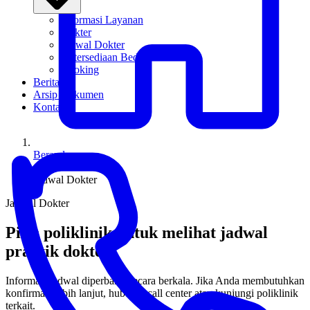
Informasi Layanan
Dokter
Jadwal Dokter
Ketersediaan Bed
Booking
Berita
Arsip Dokumen
Kontak
Beranda
/
Jadwal Dokter
Jadwal Dokter
Pilih poliklinik untuk melihat jadwal
praktik dokter
Informasi jadwal diperbarui secara berkala. Jika Anda membutuhkan
konfirmasi lebih lanjut, hubungi call center atau kunjungi poliklinik
terkait.