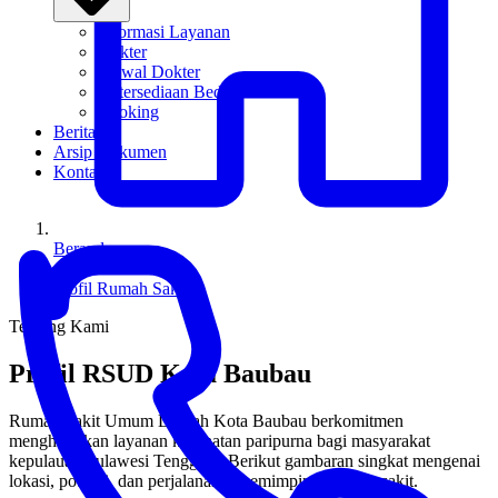
Informasi Layanan
Dokter
Jadwal Dokter
Ketersediaan Bed
Booking
Berita
Arsip Dokumen
Kontak
Beranda
/
Profil Rumah Sakit
Tentang Kami
Profil RSUD Kota Baubau
Rumah Sakit Umum Daerah Kota Baubau berkomitmen
menghadirkan layanan kesehatan paripurna bagi masyarakat
kepulauan Sulawesi Tenggara. Berikut gambaran singkat mengenai
lokasi, potensi, dan perjalanan kepemimpinan rumah sakit.