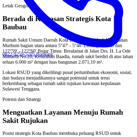
Letak Geografis
Berada di Kawasan Strategis Kota
Baubau
Rumah Sakit Umum Daerah Kota Baubau terletak di Kecamatan
Murhum bagian utara antara 5°47' - 5°48' Lintang Selatan dan
122°59' - 122°60' Bujur Timur. Beralamat di Jalan Drs. H. La Ode
0822-9259-5705
Booking
Manarfa No.20, Kelurahan Baadia, rumah sakit berdiri di atas lahan
seluas 6.000 m² dengan luas bangunan 2.071,10 m².
Lokasi RSUD yang dikelilingi pusat pertumbuhan ekonomi, sosial,
dan budaya menjadikannya sangat potensial untuk terus
berkembang sebagai rumah sakit rujukan kawasan kepulauan
Sulawesi Tenggara.
Potensi dan Strategi
Menguatkan Layanan Menuju Rumah
Sakit Rujukan
Posisi strategis Kota Baubau membuka peluang RSUD untuk