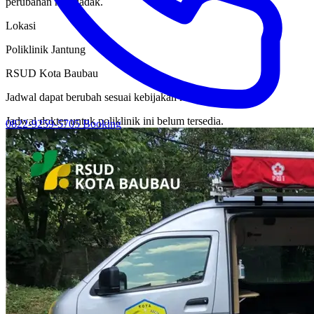
perubahan mendadak.
Lokasi
Poliklinik Jantung
RSUD Kota Baubau
Jadwal dapat berubah sesuai kebijakan rumah sakit.
Jadwal dokter untuk poliklinik ini belum tersedia.
0822-9259-5705
Booking