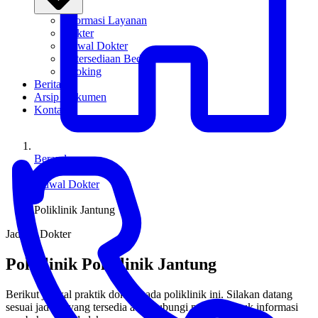
Informasi Layanan
Dokter
Jadwal Dokter
Ketersediaan Bed
Booking
Berita
Arsip Dokumen
Kontak
Beranda
/
Jadwal Dokter
/
Poliklinik Jantung
Jadwal Dokter
Poliklinik Poliklinik Jantung
Berikut jadwal praktik dokter pada poliklinik ini. Silakan datang
sesuai jadwal yang tersedia atau hubungi petugas untuk informasi