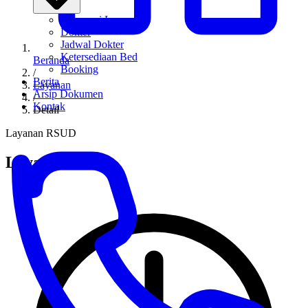
Informasi Layanan
Dokter
Jadwal Dokter
Ketersediaan Bed
Beranda
Booking
/
Berita
Layanan
Arsip Dokumen
/
Kontak
Detail
Layanan RSUD
Layanan MCU