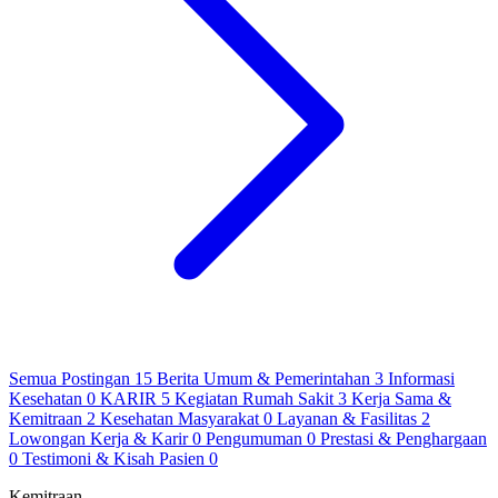
Semua Postingan
15
Berita Umum & Pemerintahan
3
Informasi
Kesehatan
0
KARIR
5
Kegiatan Rumah Sakit
3
Kerja Sama &
Kemitraan
2
Kesehatan Masyarakat
0
Layanan & Fasilitas
2
Lowongan Kerja & Karir
0
Pengumuman
0
Prestasi & Penghargaan
0
Testimoni & Kisah Pasien
0
Kemitraan