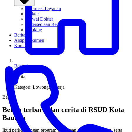
Informasi Layanan
Dokter
Jadwal Dokter
Ketersediaan Bed
Booking
Berita
Arsip Dokumen
Kontak
Beranda
/
Berita
/
Kategori: Lowongan Kerja
Berita
Berita terbaru dan cerita di RSUD Kota
Baubau
Ikuti perkembangan program pelayanan, inovasi kesehatan, serta